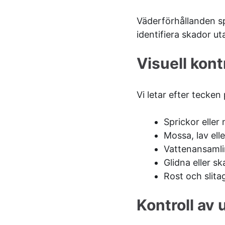
Väderförhållanden spe
identifiera skador ut
Visuell kont
Vi letar efter tecken 
Sprickor eller 
Mossa, lav elle
Vattenansamlin
Glidna eller s
Rost och slita
Kontroll av