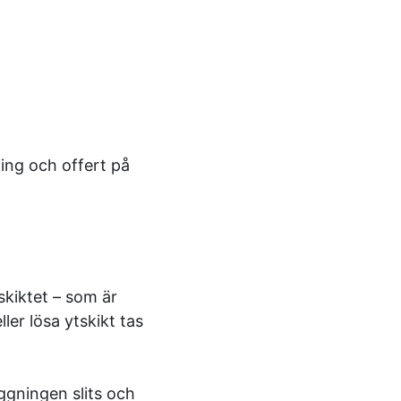
ning och offert på
tskiktet – som är
ler lösa ytskikt tas
ggningen slits och