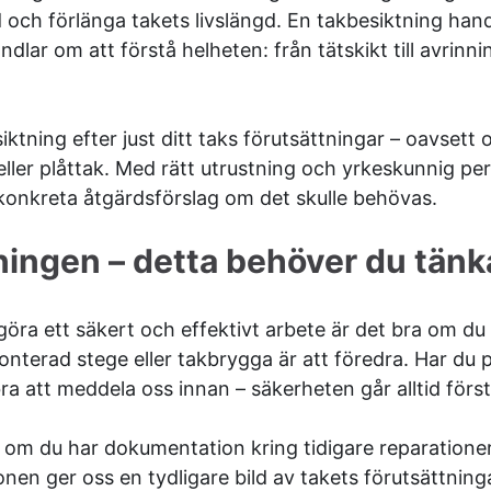
d och förlänga takets livslängd. En takbesiktning hand
andlar om att förstå helheten: från tätskikt till avrinn
iktning efter just ditt taks förutsättningar – oavsett 
ller plåttak. Med rätt utrustning och yrkeskunnig per
 konkreta åtgärdsförslag om det skulle behövas.
tningen – detta behöver du tänk
göra ett säkert och effektivt arbete är det bra om du se
monterad stege eller takbrygga är att föredra. Har du
bra att meddela oss innan – säkerheten går alltid först
 om du har dokumentation kring tidigare reparationer 
nen ger oss en tydligare bild av takets förutsättning