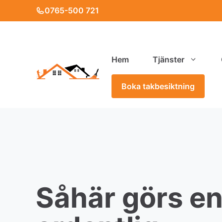
Skip
0765-500 721
to
content
Hem
Tjänster
Boka takbesiktning
Såhär görs e