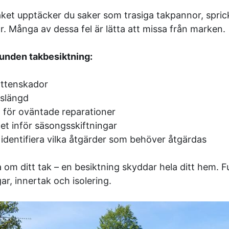
ket upptäcker du saker som trasiga takpannor, spricko
. Många av dessa fel är lätta att missa från marken.
unden takbesiktning:
attenskador
vslängd
 för oväntade reparationer
et inför säsongsskiftningar
t identifiera vilka åtgärder som behöver åtgärdas
a om ditt tak – en besiktning skyddar hela ditt hem. 
r, innertak och isolering.