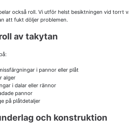
lar också roll. Vi utför helst besiktningen vid torrt 
an att fukt döljer problemen.
roll av takytan
på:
missfärgningar i pannor eller plåt
r alger
gar i dalar eller rännor
kadade pannor
ge på plåtdetaljer
 underlag och konstruktion