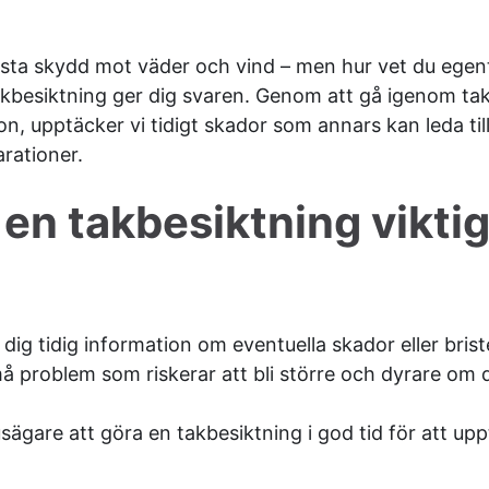
örsta skydd mot väder och vind – men hur vet du egentl
akbesiktning ger dig svaren. Genom att gå igenom take
tion, upptäcker vi tidigt skador som annars kan leda ti
rationer.
 en takbesiktning viktig 
dig tidig information om eventuella skador eller briste
 problem som riskerar att bli större och dyrare om de
usägare att göra en takbesiktning i god tid för att u