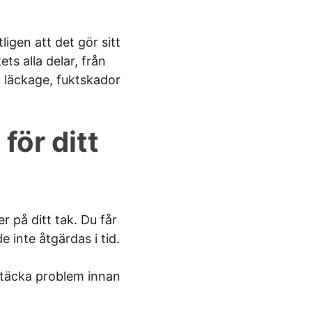
igen att det gör sitt
ts alla delar, från
ll läckage, fuktskador
för ditt
r på ditt tak. Du får
 inte åtgärdas i tid.
pptäcka problem innan