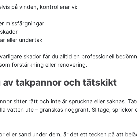
vis på vinden, kontrollerar vi:
ler missfärgningar
tskador
kar eller undertak
lvarligare skador får du alltid en professionell bedöm
 som förstärkning eller renovering.
v takpannor och tätskikt
annor sitter rätt och inte är spruckna eller saknas. Tä
la vatten ute – granskas noggrant. Slitage, sprickor el
 eller sand under dem, är det ett tecken på att belä