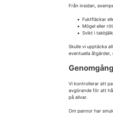
Från insidan, exempel
Fuktfläckar el
Mögel eller rö
Svikt i takbjäl
Skulle vi upptäcka al
eventuella åtgärder,
Genomgång a
Vi kontrollerar att p
avgörande för att hål
på allvar.
Om pannor har smulor