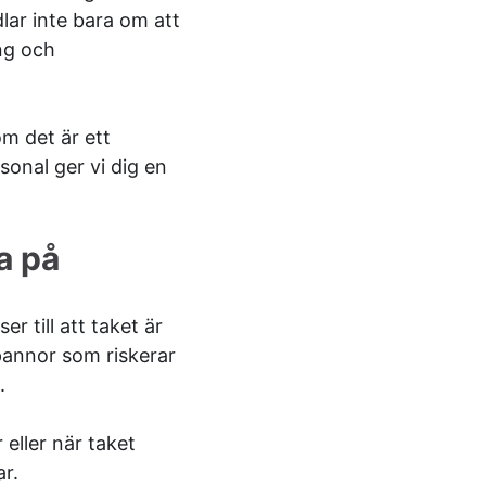
lar inte bara om att
ing och
om det är ett
sonal ger vi dig en
a på
r till att taket är
 pannor som riskerar
.
eller när taket
ar.