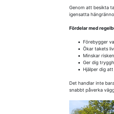
Genom att besikta ta
igensatta hängrännor
Fördelar med regelb
Förebygger v
Ökar takets li
Minskar risken
Ger dig tryggh
Hjälper dig at
Det handlar inte bar
snabbt påverka vägga