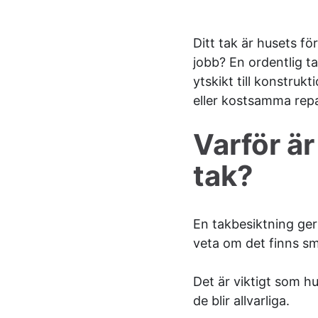
Ditt tak är husets f
jobb? En ordentlig t
ytskikt till konstruk
eller kostsamma repa
Varför är
tak?
En takbesiktning ger 
veta om det finns små
Det är viktigt som h
de blir allvarliga.