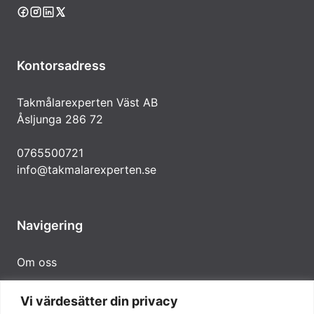
Kontorsadress
Takmålarexperten Väst AB
Åsljunga 286 72
0765500721
info@takmalarexperten.se
Navigering
Om oss
Vi värdesätter din privacy