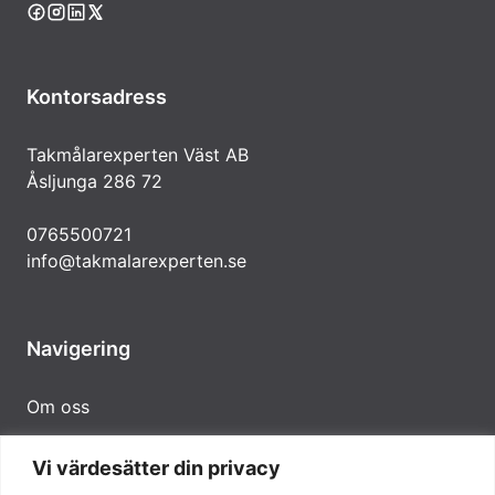
Kontorsadress
Takmålarexperten Väst AB
Åsljunga 286 72
0765500721
info@takmalarexperten.se
Navigering
Om oss
Vi värdesätter din privacy